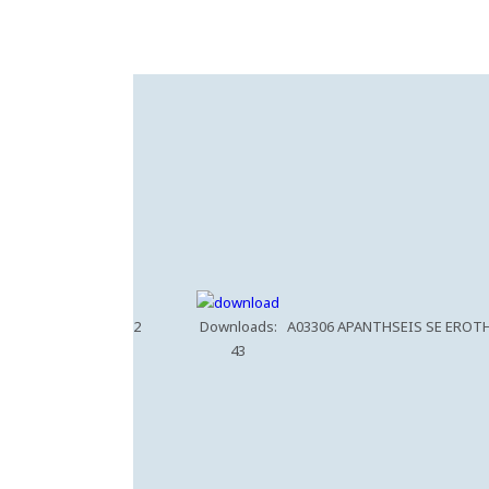
2
Downloads:
A03306 APANTHSEIS SE EROTH
43