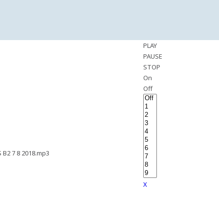
PLAY
PAUSE
STOP
On
Off
B2 7 8 2018.mp3
X