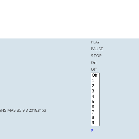
PLAY
PAUSE
STOP
On
Off
HS MAS B5 9 8 2018.mp3
X