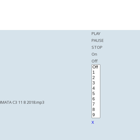
PLAY
PAUSE
STOP
On
Off
MATA C3 11 8 2018.mp3
X