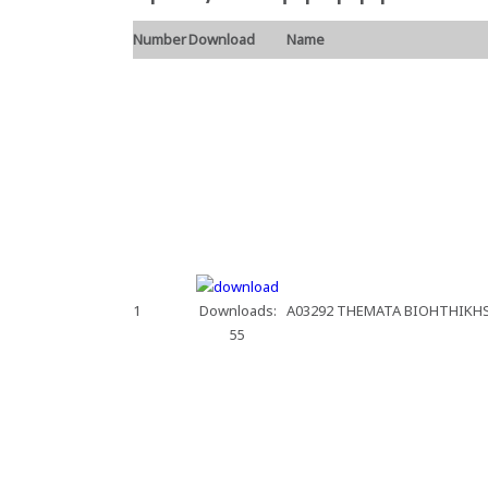
Number
Download
Name
1
Downloads:
A03292 THEMATA BIOHTHIKHS 
55