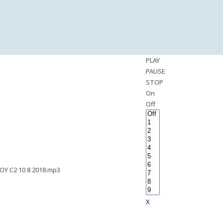
PLAY
PAUSE
STOP
On
Off
Y C2 10 8 2018.mp3
X