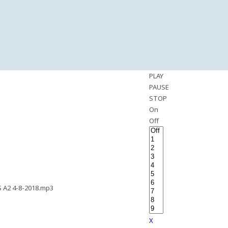
PLAY
PAUSE
STOP
On
Off
A2 4-8-2018.mp3
X