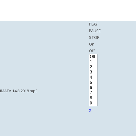
PLAY
PAUSE
STOP
On
Off
MATA 14 8 2018.mp3
X