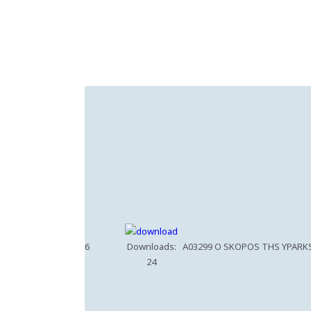
6
Downloads:
A03299 O SKOPOS THS YPARKS
24