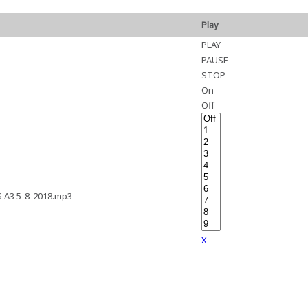
Play
PLAY
PAUSE
STOP
On
Off
A3 5-8-2018.mp3
X