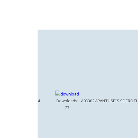
4
Downloads:
A03302 APANTHSEIS SE EROTH
27