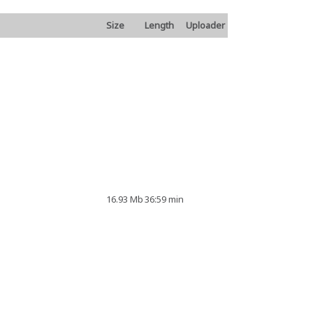
Size
Length
Uploader
16.93 Mb
36:59 min